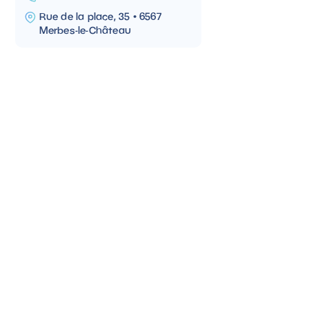
Rue de la place, 35 • 6567
Merbes-le-Château
CABINET VÉTÉRINAIRE
Beaumont
071 / 96 00 64
Rue Germain Michiels, 17C •
6500 Beaumont
PRENDRE RENDEZ-VOUS
Votre compagnon à quatre pattes a
besoin d’une prise en charge ?
RENDEZ-VOUS EN LIGNE
mypets.eu