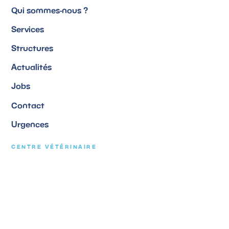
Qui sommes-nous ?
Services
Structures
Actualités
Jobs
Contact
Urgences
CENTRE VÉTÉRINAIRE
Merbes-Le-Château
071 / 55 51 66
Rue de la place, 35 • 6567
Merbes-le-Château